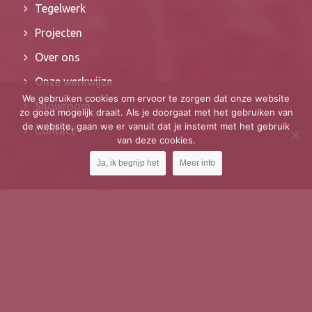
Tegelwerk
Projecten
Over ons
Onze werkwijze
We gebruiken cookies om ervoor te zorgen dat onze website
Showroom
zo goed mogelijk draait. Als je doorgaat met het gebruiken van
de website, gaan we er vanuit dat je instemt met het gebruik
Contact
van deze cookies.
Ja, ik begrijp het
Meer info
Over ons
Hardeman-Joosten tegel- en natuursteen bedrijf is
gevestigd aan de Scheivoor 1b te Ederveen. Deze
wordt gerund door Johan Hardeman, zijn vrouw Elly